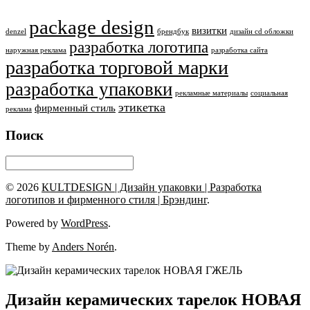
package design
визитки
denzel
брендбук
дизайн cd обложки
разработка логотипа
наружная реклама
разработка сайта
разработка торговой марки
разработка упаковки
рекламные материалы
социальная
этикетка
фирменный стиль
реклама
Поиск
© 2026
КULTDESIGN | Дизайн упаковки | Разработка
логотипов и фирменного стиля | Брэндинг
.
Powered by
WordPress
.
Theme by
Anders Norén
.
Дизайн керамических тарелок НОВАЯ