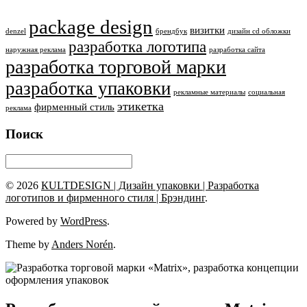
package design
визитки
denzel
брендбук
дизайн cd обложки
разработка логотипа
наружная реклама
разработка сайта
разработка торговой марки
разработка упаковки
рекламные материалы
социальная
этикетка
фирменный стиль
реклама
Поиск
© 2026
КULTDESIGN | Дизайн упаковки | Разработка
логотипов и фирменного стиля | Брэндинг
.
Powered by
WordPress
.
Theme by
Anders Norén
.