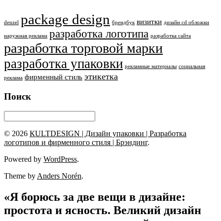
package design
визитки
denzel
брендбук
дизайн cd обложки
разработка логотипа
наружная реклама
разработка сайта
разработка торговой марки
разработка упаковки
рекламные материалы
социальная
этикетка
фирменный стиль
реклама
Поиск
© 2026
КULTDESIGN | Дизайн упаковки | Разработка
логотипов и фирменного стиля | Брэндинг
.
Powered by
WordPress
.
Theme by
Anders Norén
.
«Я борюсь за две вещи в дизайне:
простота и ясность. Великий дизайн