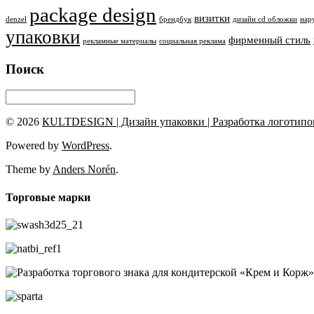
package design
визитки
denzel
брендбук
дизайн cd обложки
нар
упаковки
фирменный стиль
рекламные материалы
социальная реклама
Поиск
© 2026
КULTDESIGN | Дизайн упаковки | Разработка логотипов
Powered by
WordPress
.
Theme by
Anders Norén
.
Торговые марки