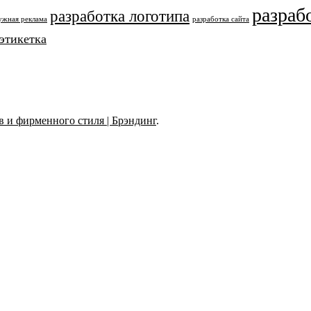
разраб
разработка логотипа
ужная реклама
разработка сайта
этикетка
 и фирменного стиля | Брэндинг
.