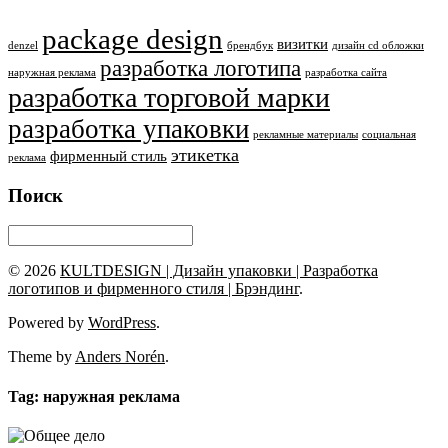
package design
визитки
denzel
брендбук
дизайн cd обложки
разработка логотипа
наружная реклама
разработка сайта
разработка торговой марки
разработка упаковки
рекламные материалы
социальная
этикетка
фирменный стиль
реклама
Поиск
© 2026
КULTDESIGN | Дизайн упаковки | Разработка
логотипов и фирменного стиля | Брэндинг
.
Powered by
WordPress
.
Theme by
Anders Norén
.
Tag: наружная реклама