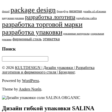
package design
визитки
denzel
брендбук
дизайн cd обложки
разработка логотипа
наружная реклама
разработка сайта
разработка торговой марки
разработка упаковки
рекламные материалы
социальная
этикетка
фирменный стиль
реклама
Поиск
© 2026
КULTDESIGN | Дизайн упаковки | Разработка
логотипов и фирменного стиля | Брэндинг
.
Powered by
WordPress
.
Theme by
Anders Norén
.
Дизайн гибкой упаковки SALINA